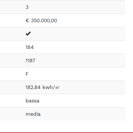
3
€ 350.000,00
184
1187
F
182.84 kwh/㎡
bassa
media