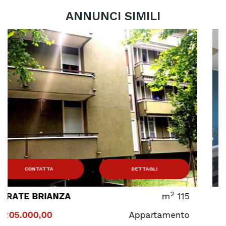
ANNUNCI SIMILI
CONTATTA
DETTAGLI
2
115
AGRATE BRIANZA
m
€ 385.000,00
ento
Appartam