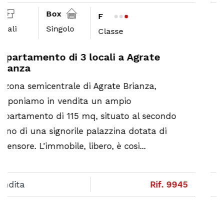
3
Box
A2
Locali
n.d.
Classe
Appartamento di 3 locali a Agrate
Brianza
RESIDENCE VISMARA 4.4. LA TUA NUOVA
CASA AD AGRATE BRIANZA.
do
Palazzina AA4. Appartamento 18B.
Appartamento a piano quarto di tre locali
terrazzo. L'appartamento ha l'ingresso
direttamente nel...
9945
Vendita
Rif