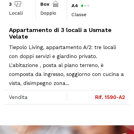
Box
3
A4
Doppio
Locali
Classe
amento di 3 locali a Usmate
Appart
Velate
Living, appartamento A/2: tre locali
Lumino
i servizi e giardino privato.
terrazzi
ione , posta al piano terreno, è
Nella ri
a da ingresso, soggiorno con cucina a
proponia
isimpegno zona...
una pala
Rif. 1590-A2
Vendita