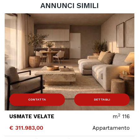
ANNUNCI SIMILI
ONTATTA
DETTAGLI
C
2
 VELATE
m
116
USMATE
83,00
€ 173.0
Appartamento