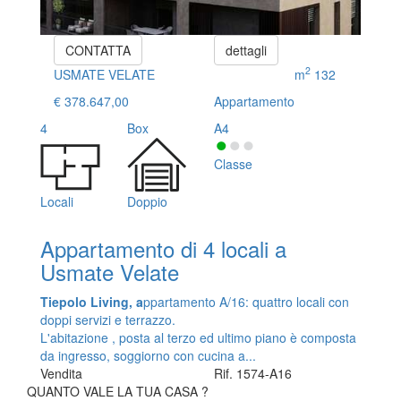
CONTATTA
dettagli
2
USMATE VELATE
m
132
€ 378.647,00
Appartamento
4
Box
A4
Classe
Locali
Doppio
Appartamento di 4 locali a
Usmate Velate
Tiepolo Living, a
ppartamento A/16: quattro locali con
doppi servizi e terrazzo.
L'abitazione , posta al terzo ed ultimo piano è composta
da ingresso, soggiorno con cucina a...
Vendita
Rif. 1574-A16
QUANTO VALE LA TUA CASA ?