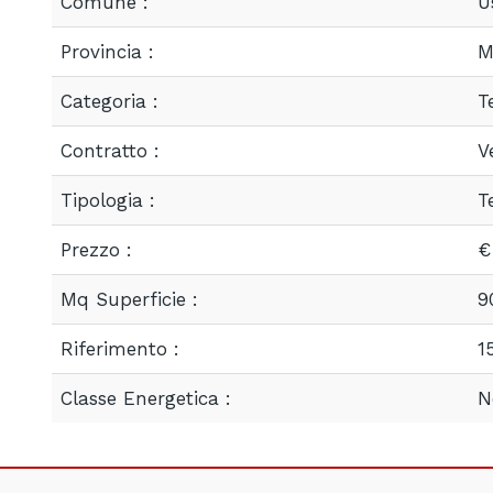
Comune :
U
Provincia :
M
Categoria :
T
Contratto :
V
Tipologia :
T
Prezzo :
€
Mq Superficie :
9
Riferimento :
1
Classe Energetica :
N