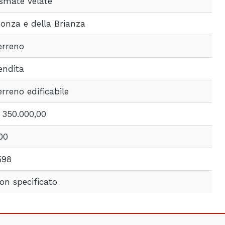
smate Velate
onza e della Brianza
erreno
endita
erreno edificabile
 350.000,00
00
598
on specificato