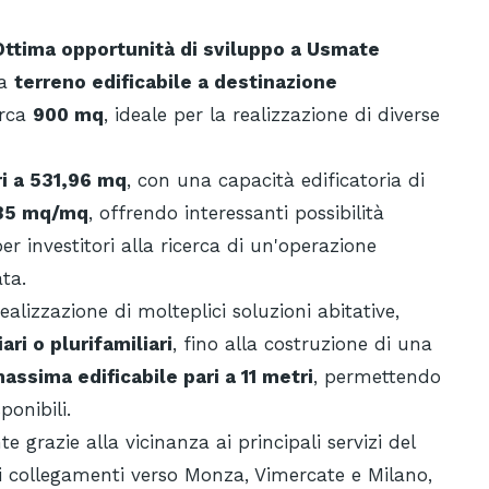
 Ottima opportunità di sviluppo a Usmate
ta
terreno edificabile a destinazione
irca
900 mq
, ideale per la realizzazione di diverse
ri a 531,96 mq
, con una capacità edificatoria di
0,35 mq/mq
, offrendo interessanti possibilità
er investitori alla ricerca di un'operazione
ta.
alizzazione di molteplici soluzioni abitative,
iari o plurifamiliari
, fino alla costruzione di una
assima edificabile pari a 11 metri
, permettendo
ponibili.
e grazie alla vicinanza ai principali servizi del
 ai collegamenti verso Monza, Vimercate e Milano,