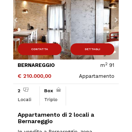
CONTATTA
DETTAGLI
2
BERNAREGGIO
m
91
€ 210.000,00
Appartamento
2
Box
Locali
Triplo
Appartamento di 2 locali a
Bernareggio
In vendita a Bernareggio, zona