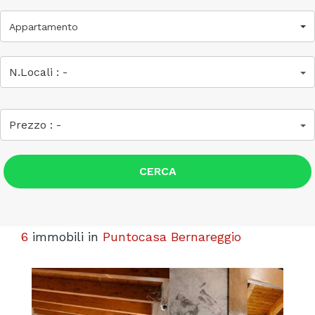
Appartamento
N.Locali :
-
Prezzo :
-
CERCA
6
immobili in
Puntocasa Bernareggio
Previous
Next