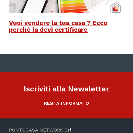
Vuoi vendere la tua casa ? Ecco
perché la devi certificare
Iscriviti alla Newsletter
RESTA INFORMATO
PUNTOCASA NETWORK Srl