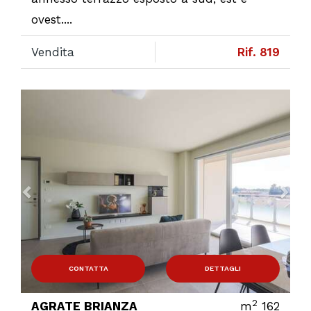
ovest....
Vendita
Rif. 819
Previous
Ne
CONTATTA
DETTAGLI
2
AGRATE BRIANZA
m
162