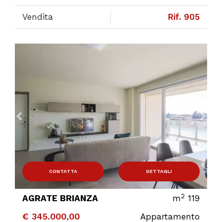
Vendita
Rif. 905
Previous
Ne
CONTATTA
DETTAGLI
2
AGRATE BRIANZA
m
119
€ 345.000,00
Appartamento