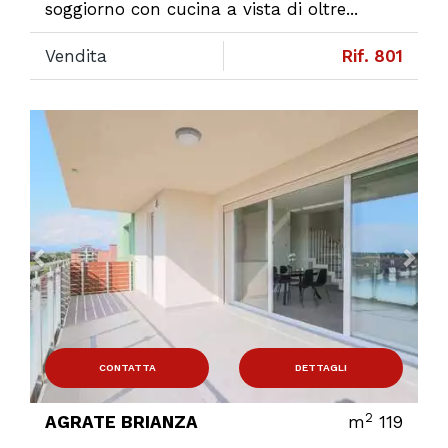
soggiorno con cucina a vista di oltre...
Vendita
Rif. 801
Previous
Ne
CONTATTA
DETTAGLI
2
AGRATE BRIANZA
m
119