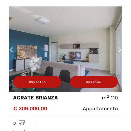
Previous
Ne
CONTATTA
DETTAGLI
2
AGRATE BRIANZA
m
110
€ 309.000,00
Appartamento
3