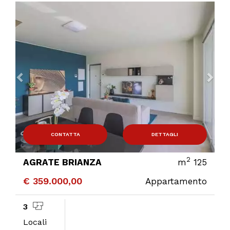
Previous
Ne
CONTATTA
DETTAGLI
2
AGRATE BRIANZA
m
125
€ 359.000,00
Appartamento
3
Locali