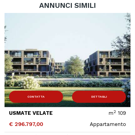
ANNUNCI SIMILI
ONTATTA
DETTAGLI
C
2
 VELATE
m
109
USMATE
97,00
€ 289.8
Appartamento