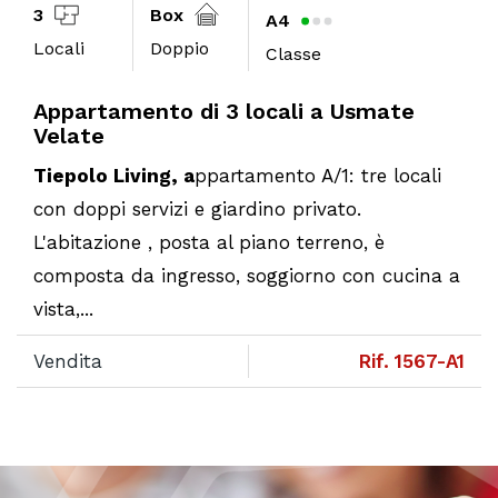
Box
3
A4
Doppio
Locali
Classe
amento di 3 locali a Usmate
Appart
Velate
Living, a
ppartamento A/1: tre locali
Tiepolo 
i servizi e giardino privato.
con dopp
ione , posta al piano terreno, è
L'abitaz
a da ingresso, soggiorno con cucina a
compost
vista, d
Rif. 1567-A1
Vendita