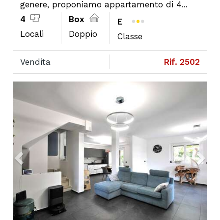
genere, proponiamo appartamento di 4...
4
Box
E
Locali
Doppio
Classe
Vendita
Rif. 2502
Next
Previous
Ne