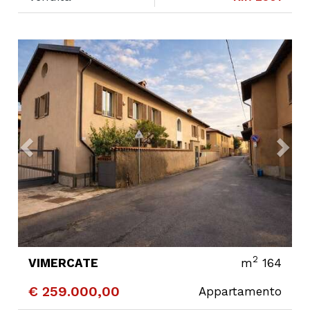
Next
Previous
Ne
2
VIMERCATE
m
164
€ 259.000,00
Appartamento
CONTATTA
DETTAGLI