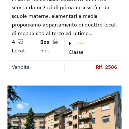
servita da negozi di prima necessità e da
scuole materne, elementari e medie,
proponiamo appartamento di quattro locali
di mq.105 sito al terzo ed ultimo...
4
Box
E
Locali
n.d.
Classe
Vendita
Rif. 2506
Next
Previous
Ne