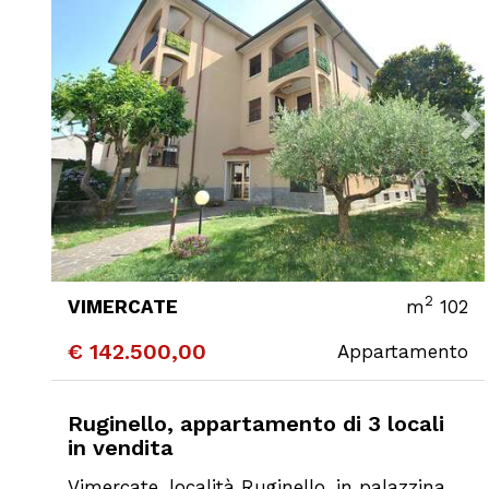
2
VIMERCATE
m
102
€ 142.500,00
Appartamento
CONTATTA
DETTAGLI
Ruginello, appartamento di 3 locali
in vendita
Vimercate, località Ruginello, in palazzina