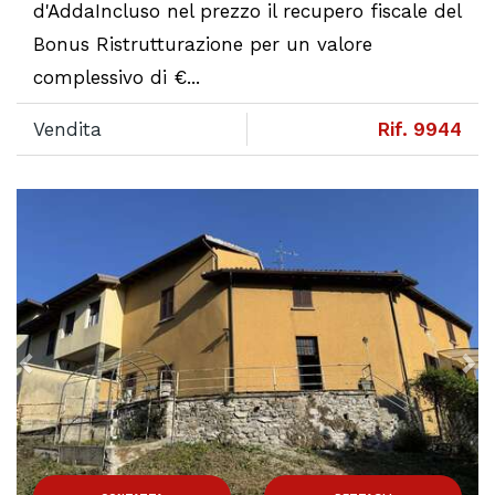
d'AddaIncluso nel prezzo il recupero fiscale del
Bonus Ristrutturazione per un valore
complessivo di €...
Vendita
Rif. 9944
Previous
N