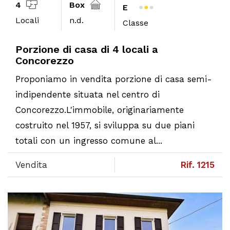
4
Box
E
Locali
n.d.
Classe
Porzione di casa di 4 locali a
Concorezzo
Proponiamo in vendita porzione di casa semi-
indipendente situata nel centro di
Concorezzo.L'immobile, originariamente
costruito nel 1957, si sviluppa su due piani
totali con un ingresso comune al...
Vendita
Rif. 1215
Previous
N