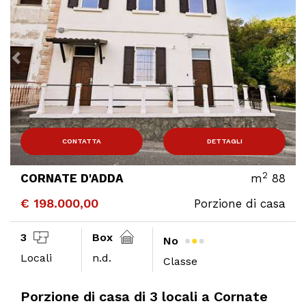
CONTATTA
DETTAGLI
2
CORNATE D'ADDA
m
88
€ 198.000,00
Porzione di casa
3
Box
No
Locali
n.d.
Classe
Porzione di casa di 3 locali a Cornate