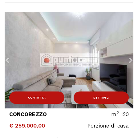
Previous
N
CONTATTA
DETTAGLI
2
CONCOREZZO
m
120
€ 259.000,00
Porzione di casa