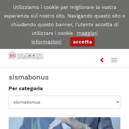
Utilizziamo i cookie per migliorare la vostra
esperienza sul nostro sito. Navigando questo sito o
chiudendo questo banner, l'utente accetta di
utilizzare i cookie.
maggiori
informazioni
accetta
Toggl
naviga
sismabonus
Per categoria