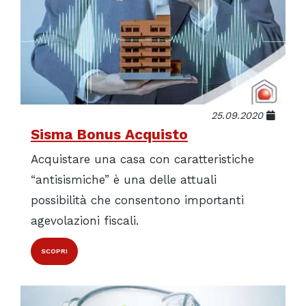
25.09.2020
Sisma Bonus Acquisto
Acquistare una casa con caratteristiche
“antisismiche” è una delle attuali
possibilità che consentono importanti
agevolazioni fiscali.
SCOPRI