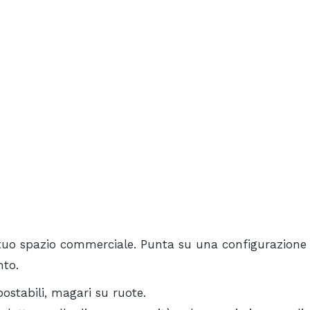
l tuo spazio commerciale. Punta su una configurazione f
nto.
postabili, magari su ruote.