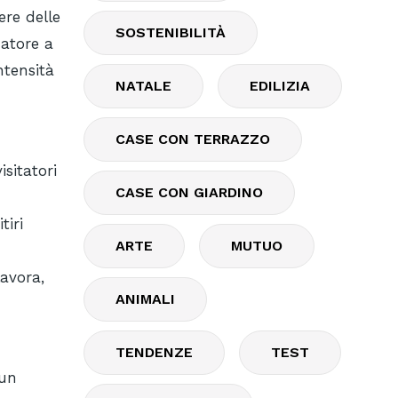
ere delle
SOSTENIBILITÀ
matore a
ntensità
NATALE
EDILIZIA
CASE CON TERRAZZO
isitatori
CASE CON GIARDINO
tiri
ARTE
MUTUO
lavora,
ANIMALI
TENDENZE
TEST
 un