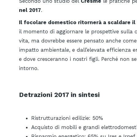
Secondo uno studio del
Cresme
le pratiche pe
nel 2017
.
Il focolare domestico ritornerà a scaldare il 
il momento di aggiornare le prospettive sulla 
vita, ma dovrebbe essere pensato anche come u
impatto ambientale, e dall’elevata efficienza e
e dove cresceranno i nostri figli. Perché non 
intorno.
Detrazioni 2017 in sintesi
Ristrutturazioni edilizie: 50%
Acquisto di mobili e grandi elettrodomest
Risparmio energetico: 65% su Ires e Irpef