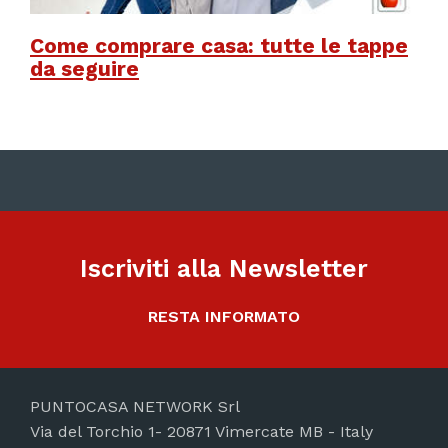
Come comprare casa: tutte le tappe
da seguire
Iscriviti alla Newsletter
RESTA INFORMATO
PUNTOCASA NETWORK Srl
Via del Torchio 1- 20871 Vimercate MB - Italy