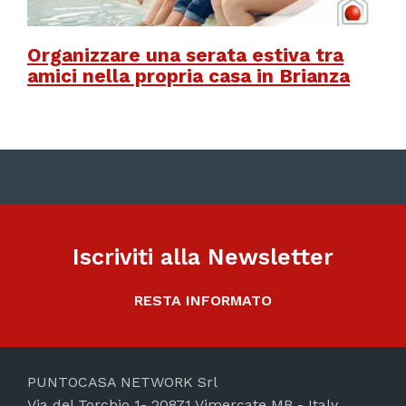
Organizzare una serata estiva tra
amici nella propria casa in Brianza
Iscriviti alla Newsletter
RESTA INFORMATO
PUNTOCASA NETWORK Srl
Via del Torchio 1- 20871 Vimercate MB - Italy