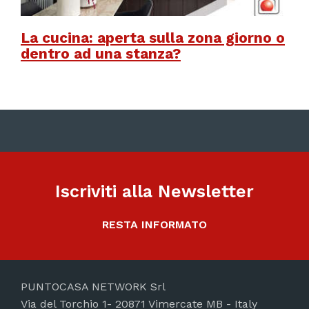
La cucina: aperta sulla zona giorno o
dentro ad una stanza?
Iscriviti alla Newsletter
RESTA INFORMATO
PUNTOCASA NETWORK Srl
Via del Torchio 1- 20871 Vimercate MB - Italy